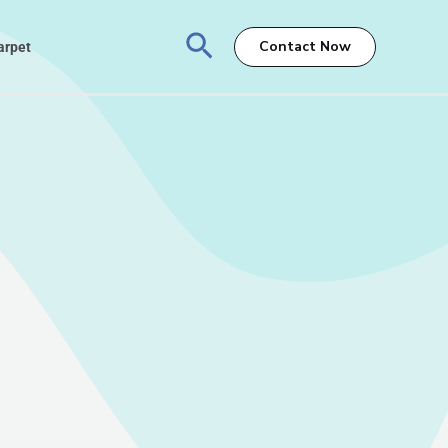
Search
Contact Now
arpet