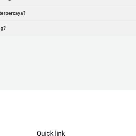
terpercaya?
ng?
Quick link