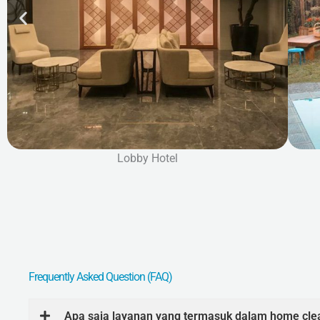
y Hotel
Pembersihan Villa & P
Frequently Asked Question (FAQ)
Apa saja layanan yang termasuk dalam home cle