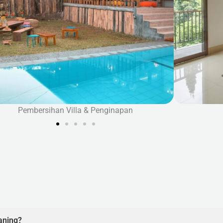
enginapan
Pemebrsihan Kamar Tidur
aning?