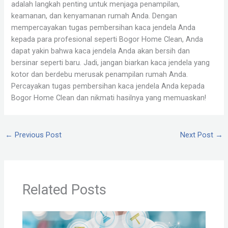
adalah langkah penting untuk menjaga penampilan,
keamanan, dan kenyamanan rumah Anda. Dengan
mempercayakan tugas pembersihan kaca jendela Anda
kepada para profesional seperti Bogor Home Clean, Anda
dapat yakin bahwa kaca jendela Anda akan bersih dan
bersinar seperti baru. Jadi, jangan biarkan kaca jendela yang
kotor dan berdebu merusak penampilan rumah Anda.
Percayakan tugas pembersihan kaca jendela Anda kepada
Bogor Home Clean dan nikmati hasilnya yang memuaskan!
←
Previous Post
Next Post
→
Related Posts