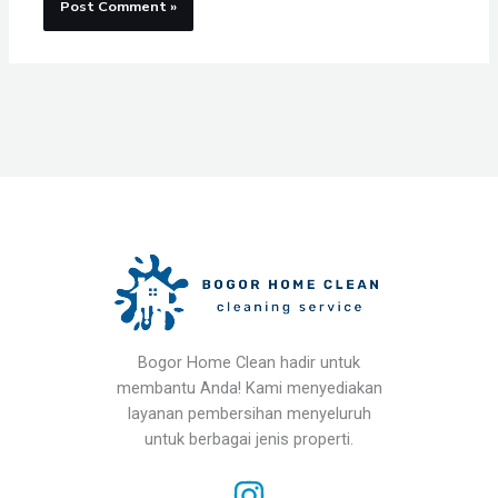
Bogor Home Clean hadir untuk
membantu Anda! Kami menyediakan
layanan pembersihan menyeluruh
untuk berbagai jenis properti.