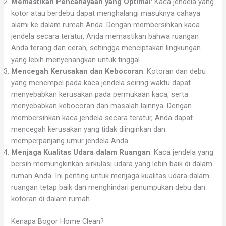
Memastikan Pencahayaan yang Optimal
: Kaca jendela yang
kotor atau berdebu dapat menghalangi masuknya cahaya
alami ke dalam rumah Anda. Dengan membersihkan kaca
jendela secara teratur, Anda memastikan bahwa ruangan
Anda terang dan cerah, sehingga menciptakan lingkungan
yang lebih menyenangkan untuk tinggal.
Mencegah Kerusakan dan Kebocoran
: Kotoran dan debu
yang menempel pada kaca jendela seiring waktu dapat
menyebabkan kerusakan pada permukaan kaca, serta
menyebabkan kebocoran dan masalah lainnya. Dengan
membersihkan kaca jendela secara teratur, Anda dapat
mencegah kerusakan yang tidak diinginkan dan
memperpanjang umur jendela Anda.
Menjaga Kualitas Udara dalam Ruangan
: Kaca jendela yang
bersih memungkinkan sirkulasi udara yang lebih baik di dalam
rumah Anda. Ini penting untuk menjaga kualitas udara dalam
ruangan tetap baik dan menghindari penumpukan debu dan
kotoran di dalam rumah.
Kenapa Bogor Home Clean?