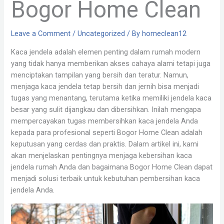
Bogor Home Clean
Leave a Comment
/
Uncategorized
/ By
homeclean12
Kaca jendela adalah elemen penting dalam rumah modern
yang tidak hanya memberikan akses cahaya alami tetapi juga
menciptakan tampilan yang bersih dan teratur. Namun,
menjaga kaca jendela tetap bersih dan jernih bisa menjadi
tugas yang menantang, terutama ketika memiliki jendela kaca
besar yang sulit dijangkau dan dibersihkan. Inilah mengapa
mempercayakan tugas membersihkan kaca jendela Anda
kepada para profesional seperti Bogor Home Clean adalah
keputusan yang cerdas dan praktis. Dalam artikel ini, kami
akan menjelaskan pentingnya menjaga kebersihan kaca
jendela rumah Anda dan bagaimana Bogor Home Clean dapat
menjadi solusi terbaik untuk kebutuhan pembersihan kaca
jendela Anda.