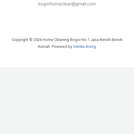
bogorhomeclean@gmail.com
Copyright © 2026 Home Cleaning Bogor No.1 Jasa Bersih-Bersih
Rumah. Powered by
Setrika Areng