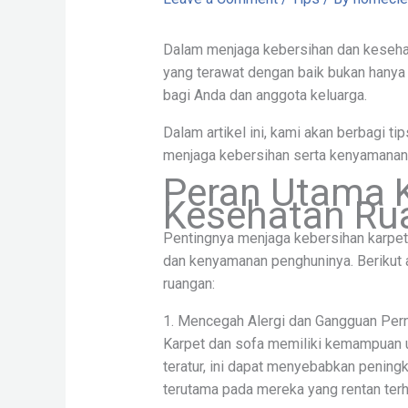
Dalam menjaga kebersihan dan kesehat
yang terawat dengan baik bukan hanya 
bagi Anda dan anggota keluarga.
Dalam artikel ini, kami akan berbagi 
menjaga kebersihan serta kenyamanan 
Peran Utama K
Kesehatan Ru
Pentingnya menjaga kebersihan karpet 
dan kenyamanan penghuninya. Berikut 
ruangan:
1. Mencegah Alergi dan Gangguan Per
Karpet dan sofa memiliki kemampuan un
teratur, ini dapat menyebabkan pening
terutama pada mereka yang rentan terh