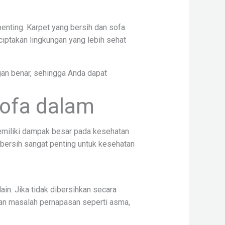
nting. Karpet yang bersih dan sofa
iptakan lingkungan yang lebih sehat
gan benar, sehingga Anda dapat
Sofa dalam
memiliki dampak besar pada kesehatan
bersih sangat penting untuk kesehatan
in. Jika tidak dibersihkan secara
 dan masalah pernapasan seperti asma,