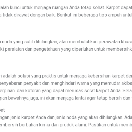
lah kunci untuk menjaga ruangan Anda tetap sehat. Karpet dap
jika tidak dirawat dengan baik. Berikut ini beberapa tips ampuh u
ki noda yang sulit dihilangkan, atau membutuhkan perawatan khu
iki peralatan dan pengetahuan yang diperlukan untuk membersi
 adalah solusi yang praktis untuk menjaga kebersihan karpet d
penyebaran penyakit dan menghindari warna yang memudar akibat 
pihan, dan kotoran yang dapat merusak serat karpet Anda. Selain
 bawahnya juga, ini akan menjaga lantai agar tetap bersih dan 
pat
ngan jenis karpet Anda dan jenis noda yang akan dihilangkan. A
 pembersih berbahan kimia dan produk alami. Pastikan untuk me