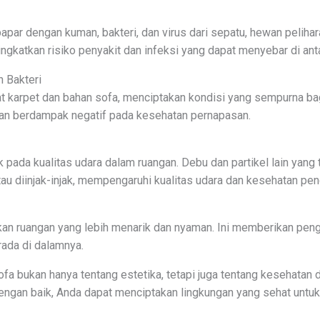
par dengan kuman, bakteri, dan virus dari sepatu, hewan pelihara
ningkatkan risiko penyakit dan infeksi yang dapat menyebar di ant
 Bakteri
 karpet dan bahan sofa, menciptakan kondisi yang sempurna bagi
an berdampak negatif pada kesehatan pernapasan.
pada kualitas udara dalam ruangan. Debu dan partikel lain yang
au diinjak-injak, mempengaruhi kualitas udara dan kesehatan pen
kan ruangan yang lebih menarik dan nyaman. Ini memberikan pen
ada di dalamnya.
ofa bukan hanya tentang estetika, tetapi juga tentang kesehata
engan baik, Anda dapat menciptakan lingkungan yang sehat untu