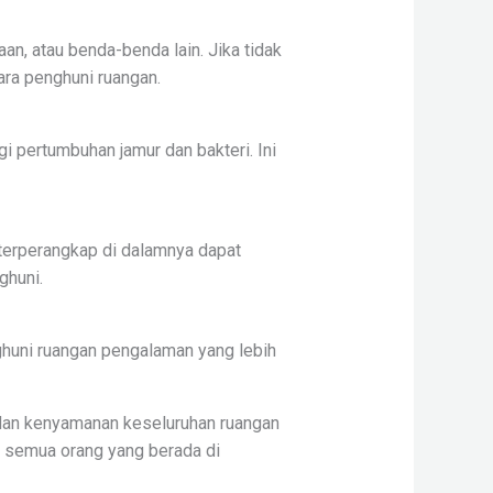
an, atau benda-benda lain. Jika tidak
ara penghuni ruangan.
 pertumbuhan jamur dan bakteri. Ini
 terperangkap di dalamnya dapat
ghuni.
ghuni ruangan pengalaman yang lebih
n dan kenyamanan keseluruhan ruangan
k semua orang yang berada di