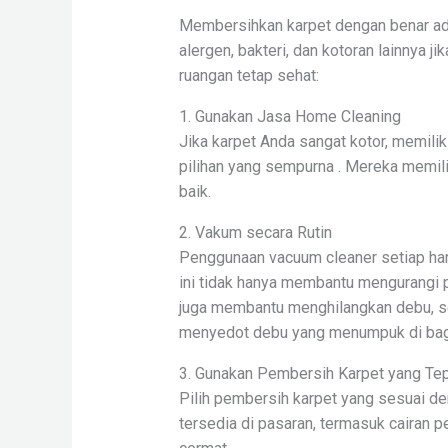
Membersihkan karpet dengan benar ada
alergen, bakteri, dan kotoran lainnya 
ruangan tetap sehat:
1. Gunakan Jasa Home Cleaning
Jika karpet Anda sangat kotor, memili
pilihan yang sempurna . Mereka memil
baik.
2. Vakum secara Rutin
Penggunaan vacuum cleaner setiap hari
ini tidak hanya membantu mengurangi 
juga membantu menghilangkan debu, ser
menyedot debu yang menumpuk di bagian
3. Gunakan Pembersih Karpet yang Te
Pilih pembersih karpet yang sesuai de
tersedia di pasaran, termasuk cairan